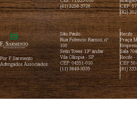
CEP: 71.635-010
Mangabe
(61) 3256-3726
CEP: 57
(82) 30
São Paulo
Recife
Rua Fidencio Ramos, nº
Praça Mi
100
Empresa
Setin Tower 13º andar
Sala 70
Vila Olímpia - SP
Recife -
Por F. Sarmento
CEP: 04551-010
CEP 50.
Advogados Associados.
(11) 3849-9335
(81) 333