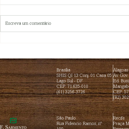
concursos 
Escrito por Fa
Escreva um comentário
Honorários advocatícios
na recuperação judicial
Brasília
Alagoas
SHIS QI 13 Conj. 01 Casa 05
Av. Gov.
Lago Sul - DF
Ed. Busi
CEP: 71.635-010
Mangabe
(61) 3256-3726
CEP: 57
(82) 30
São Paulo
Recife
Rua Fidencio Ramos, nº
Praça Mi