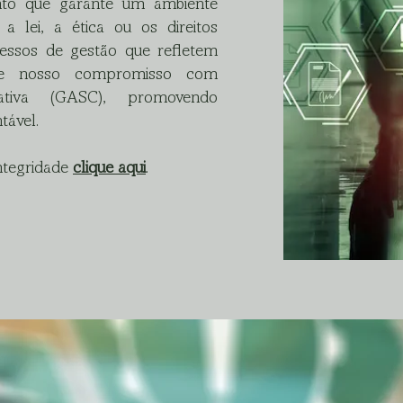
nto que garante um ambiente
a lei, a ética ou os direitos
cessos de gestão que refletem
al e nosso compromisso com
ativa (GASC), promovendo
tável.
ntegridade
clique aqui
.