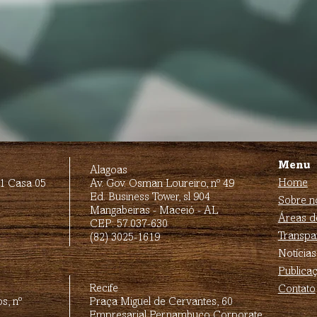
Menu
Alagoas
Home
01 Casa 05
Av. Gov. Osman Loureiro, nº 49
Ed. Business Tower, sl 904
Sobre n
Mangabeiras - Maceió - AL
Áreas d
CEP: 57.037-630
Transpa
(82) 3025-1619
Notícias
Publica
Recife
Contato
s, nº
Praça Miguel de Cervantes, 60
Empresarial Pernambuco Corporate