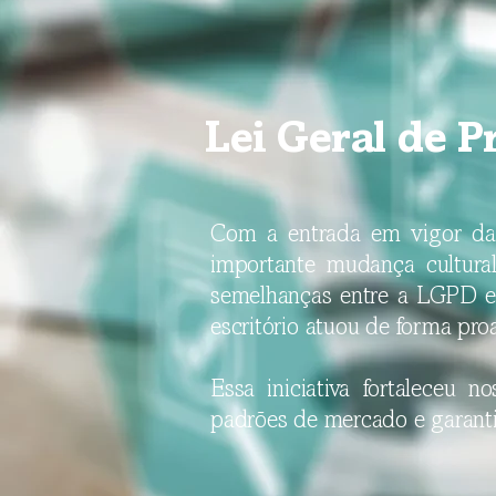
Lei Geral de 
​Com a entrada em vigor d
importante mudança cultura
semelhanças entre a LGPD e
escritório atuou de forma pr
Essa iniciativa fortaleceu 
padrões de mercado e garanti