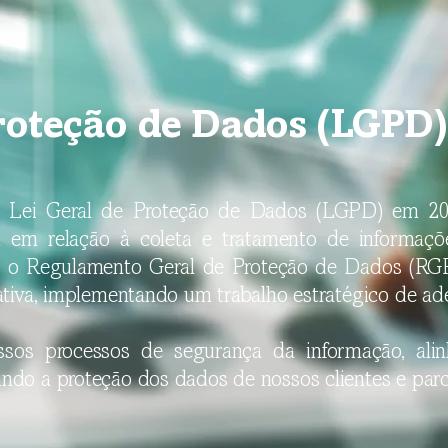
Proteção de Dados (LGPD)
a Lei Geral de Proteção de Dados (LGPD) em 20
l em relação à coleta e tratamento de informaçõ
 o Regulamento Geral de Proteção de Dados (RGP
oativa, implementando um trabalho estratégico de ad
nossos processos de segurança da informação, ali
ndo a proteção dos dados de nossos clientes e parce