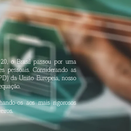
20, o Brasil passou por uma
es pessoais. Considerando as
D) da União Europeia, nosso
equação.
nhando-os aos mais rigorosos
iros.