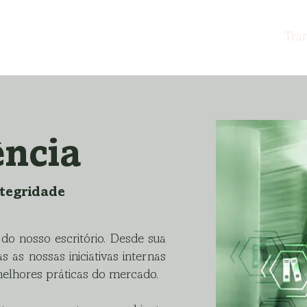
a inicial
Sobre nós
Áreas de especialização
Tra
ência
ntegridade
do nosso escritório. Desde sua
as nossas iniciativas internas
 melhores práticas do mercado.