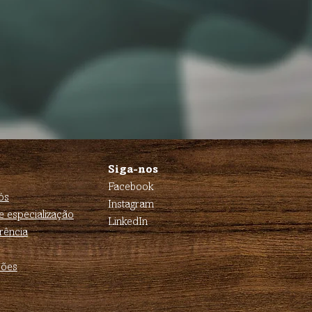
Siga-nos
Facebook
ós
Instagram
e especialização
LinkedIn
rência
ções