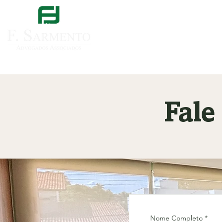
Página inicial
Sobre nós
Áreas de especi
Fale
Nome Completo