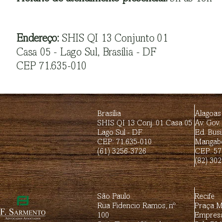
Endereço:
SHIS QI 13 Conjunto 01
Casa 05 - Lago Sul, Brasília - DF
CEP 71.635-010
Brasília
Alagoas
SHIS QI 13 Conj. 01 Casa 05
Av. Gov.
Lago Sul - DF
Ed. Busi
CEP: 71.635-010
Mangabe
(61) 3256-3726
CEP: 57
(82) 30
São Paulo
Recife
Rua Fidencio Ramos, nº
Praça Mi
100
Empresa